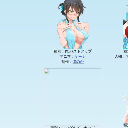
種別：PCバストアップ
種
アニマ：
ケーナ
人物：
制作：
ほのか
種
種別：シングルピンナップ