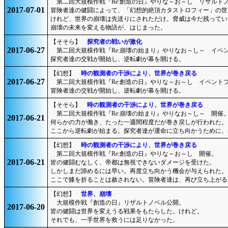
第二回大規模作戦『Re:創造の日』やりな～お～し リザルト
2017-07-01
冒険者達の健闘によって、「幻想的絶頂カタストロフィー」の世
けれど、世界の崩壊は先送りにされただけ。脅威は今だ残ってい
崩壊の未来を変える物語が、はじまった。
【そそら】
探究者の戦いが激化
2017-06-27
第二回大規模作戦『Re:崩壊の始まり』やりなお～し～ イベ
探究者達の交戦が開始し、逆転劇が幕を開ける。
【幻想】
時の観測者の干渉により、世界が巻き戻る
2017-06-27
第二回大規模作戦『Re:創造の日』やりな～お～し イベント
冒険者達の交戦が開始し、逆転劇が幕を開ける。
【そそら】
時の観測者の干渉により、世界が巻き戻る
第二回大規模作戦『Re:崩壊の始まり』やりなお～し～ 開催
2017-06-21
何らかの力が働き、たった一週間程度だが巻き戻しが行われた。
ここから逆転劇が始まる。探究者達が運命に立ち向かうために、
【幻想】
時の観測者の干渉により、世界が巻き戻る
第二回大規模作戦『Re:創造の日』やりな～お～し 開催。
2017-06-21
皆の健闘むなしく、帝都は無視できないダメージを受けた。
しかしまだ諦めるには早い。再度立ち向かう機会が与えられた。
ここで膝を折ることは赦されない。冒険者達は、再び立ち上がる
【幻想】
世界、崩壊
大規模作戦『創造の日』リザルトノベル公開。
2017-06-20
皆の健闘は世界を変えうる戦果をもたらした。けれど。
それでも、一手世界を救うには足りなかった。