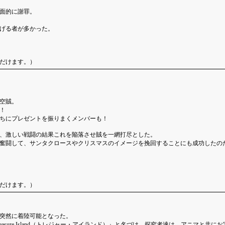
面的に謝罪。
げる者が多かった。
だけます。）
空賊。
！
ちにプレゼントを振りまくメンバーも！
、激しい戦闘の結果これを陥落させ賊を一網打尽とした。
奮闘して、サンタクロースやクリスマスのイメージを挽回することにも成功したの
だけます。）
突然に着陸可能となった。
sure Island（トレジャー・アイランド）』と名づけ、探究者達は、アニマと共