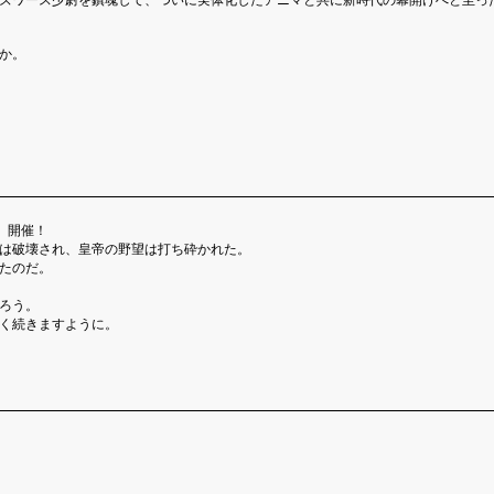
ズワース少尉を鎮魂して、ついに実体化したアニマと共に新時代の幕開けへと至っ
か。
』開催！
は破壊され、皇帝の野望は打ち砕かれた。
たのだ。
ろう。
く続きますように。