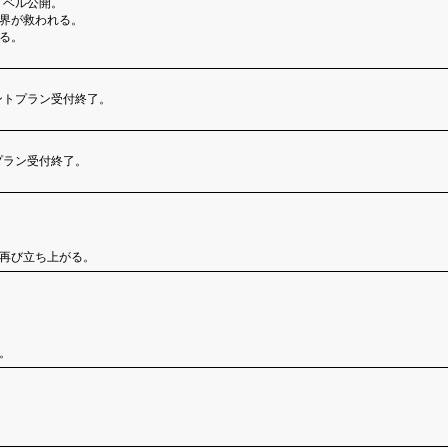
ノベル公開。
界が救われる。
る。
ントプラン受付終了。
プラン受付終了。
。
再び立ち上がる。
。