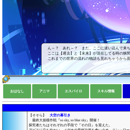
ん～？ あれ～？ また、ここに迷い込んで来ち
ここは【過去】と【未来】が混在してる時の狭間
これまでの世界の流れの物語も見れちゃうから面
おはなし
アニマ
エスバイロ
スキル情報
【そそら】
大空の幕引き
最終大規模作戦『so sky, so blue sky』開催！
探究者たちはそれぞれの手段で『その日』を迎えた。