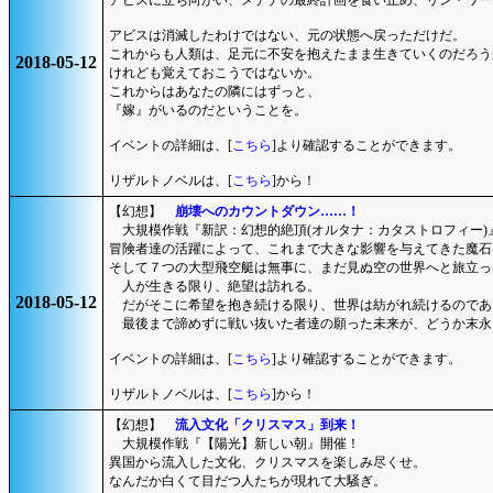
アビスに立ち向かい、メデナの最終計画を食い止め、リン・ワー
アビスは消滅したわけではない、元の状態へ戻っただけだ。
これからも人類は、足元に不安を抱えたまま生きていくのだろう
2018-05-12
けれども覚えておこうではないか。
これからはあなたの隣にはずっと、
『嫁』がいるのだということを。
イベントの詳細は、[
こちら
]より確認することができます。
リザルトノベルは、[
こちら
]から！
【幻想】
崩壊へのカウントダウン……！
大規模作戦『新訳：幻想的絶頂(オルタナ：カタストロフィー)
冒険者達の活躍によって、これまで大きな影響を与えてきた魔石
そして７つの大型飛空艇は無事に、まだ見ぬ空の世界へと旅立っ
人が生きる限り、絶望は訪れる。
2018-05-12
だがそこに希望を抱き続ける限り、世界は紡がれ続けるのであ
最後まで諦めずに戦い抜いた者達の願った未来が、どうか末永
イベントの詳細は、[
こちら
]より確認することができます。
リザルトノベルは、[
こちら
]から！
【幻想】
流入文化「クリスマス」到来！
大規模作戦『【陽光】新しい朝』開催！
異国から流入した文化、クリスマスを楽しみ尽くせ。
なんだか白くて目だつ人たちが現れて大騒ぎ。