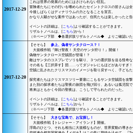
これは世界の発展のためにはさけられない狂乱。
冒険者たちにその行いを嗜められたセイントクロスの皆さんは全
2017-12-29
今後しばらくはディナリウムの力となることを宣言。
かなり人騒がせな案件ではあったが、住民たちは楽しかったと告
イベントの詳細は、[
こちら
]より確認することができます。
リザルトノベルは、[
こちら
]から！
（※ページ下部 ◆各選択肢リザルトノベル◆ よりご確認いた
【そそら】
参上、偽者サンタクロース？！
大規模作戦『輝け聖夜！ 天空のサンタ狩り！』開催！
偽物サンタクロース空賊団が登場！？
敵はサンタのコスプレでソリを駆り、３つの選択肢を迫る怪奇な
その名も【三択弄す】団……ってダジャレにもほどがありすぎ！
空賊に乱されたクリスマスのイメージを取り戻すべく、子どもた
2017-12-20
探究者たちはクリスマスツリー要塞にこもるサンタ空賊団を攻撃
また別の探求者たちは聖夜の旅団を飛び回り、あるいは孤児院で
将来はともかく今回の聖夜は、こうして守られたのだった。
イベントの詳細は、[
こちら
]より確認することができます。
リザルトノベルは、[
こちら
]から！
（※ページ下部 ◆各選択肢リザルトノベル◆ よりご確認いた
【そそら】
大きな宝島で、お宝探し！
大規模作戦【トレジャー・アイランド】開催。
浮島のひとつ、それも相当に大規模なものが、世界変動の導きか
空挺連合都市国家連合【メデナ】はこの島に期待を込めて、『Trea