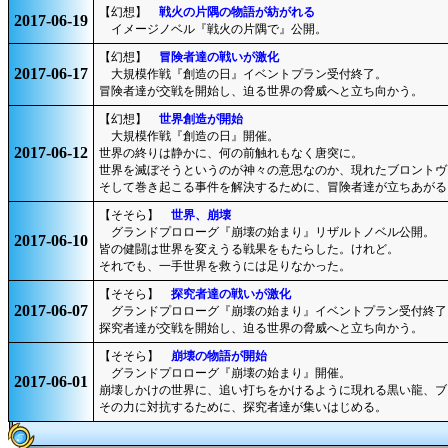
【幻想】
戦火の片隅の物語が紡がれる
2017-06-19
イメージノベル『戦火の片隅で』公開。
【幻想】
冒険者達の戦いが激化
2017-06-17
大規模作戦『創造の日』イベントプラン受付終了。
冒険者達が交戦を開始し、迫る世界の脅威へと立ち向かう。
【幻想】
世界創造が開始
大規模作戦『創造の日』開催。
2017-06-12
世界の終りは静かに、何の前触れもなく唐突に。
世界を滅ぼそうというのが神々の意思なのか、現れたブロントヴ
そして巻き起こる事件を解決するために、冒険者達が立ちあがる
【そそら】
世界、崩壊
グランドプロローグ『崩壊の始まり』リザルトノベル公開。
2017-06-10
皆の健闘は世界を変えうる戦果をもたらした。けれど。
それでも、一手世界を救うには足りなかった。
【そそら】
探究者達の戦いが激化
2017-06-07
グランドプロローグ『崩壊の始まり』イベントプラン受付終了
探究者達が交戦を開始し、迫る世界の脅威へと立ち向かう。
【そそら】
崩壊の物語が開始
グランドプロローグ『崩壊の始まり』開催。
2017-06-01
崩壊しかけの世界に、追い打ちをかけるように現れる黒い龍、ブ
その力に対抗するために、探究者達が集いはじめる。