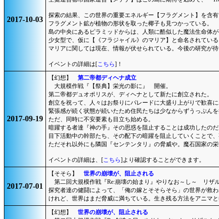
探索の結果、この世界の重要エネルギー【フラグメント】を含有
2017-10-03
フラグメント鉱が植物の形状を取った椰子も見つかっている。
島の中央にあるピラミッドからは、人類に酷似した魔法生命体が
少女型で、仮に【《フラジャイル》のマリア】と命名されている
マリアに関しては現在、情報が伏せられている。今後の研究が待
イベントの詳細は[
こちら
]！
【幻想】
第二帝都ディヘナ成立
大規模作戦『【祭典】栄光の影に』 開催。
第二帝都デュオポリスが、ディヘナとして新たに創立された。
創立を祝って、人々はお祭りにパレードに大盛り上がりで歓喜に
緊張感が続く状態が続いたため住民たちは少なからずうっぷんを
2017-09-19
ただ、同時に不安要素も目立ち始める。
暗躍する者達『神の手』その思惑を阻止することは成功したのだ
目下活動中の幹部たち、その配下の暗躍を阻止していくことで、
ただそれ以外にも隣国『センテンタリ』の脅威や。魔石国家の栄
イベントの詳細は、[
こちら
]より確認することができます。
【そそら】
世界の崩壊が、阻止される
第二回大規模作戦『Re:崩壊の始まり』やりなお～し～ リザ
2017-07-01
探究者達の健闘によって、「俺の嫁とそそらそら」の世界が救わ
けれど、世界はまだ脅威に満ちている。生き残る方法をアニマと
【幻想】
世界の崩壊が、阻止される