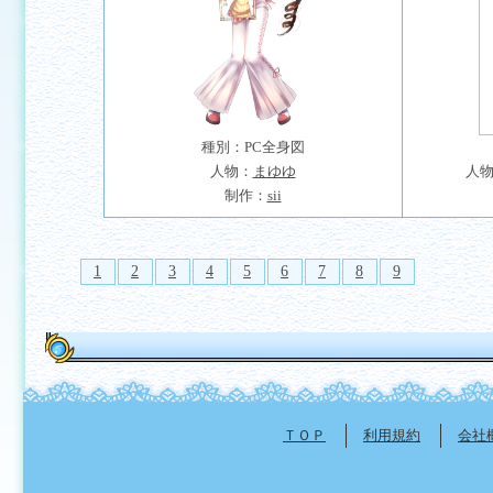
種別：PC全身図
人物：
まゆゆ
人
制作：
sii
1
2
3
4
5
6
7
8
9
ＴＯＰ
利用規約
会社