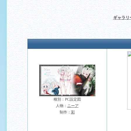
ギャラリ
種別：PC設定図
人物：
ニーア
制作：
彩