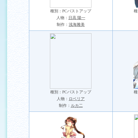
種別：PCバストアップ
種
人物：
日高 陽一
制作：
浅海雅美
種別：PCバストアップ
種
人物：
ロベリア
制作：
ルカ二