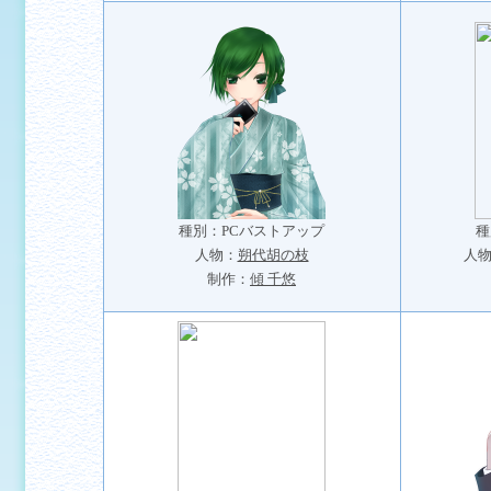
種別：PCバストアップ
種
人物：
朔代胡の枝
人
制作：
傾 千悠